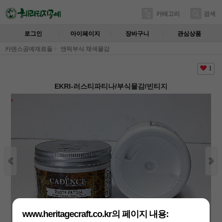
카테고리
검색
로그인
마이페이지
장바구니
관심상품
카덴스공예재료들
앤틱부식 채색물감
1
EKRI-러스티파티나/부식물감/빈티지
www.heritagecraft.co.kr의 페이지 내용: