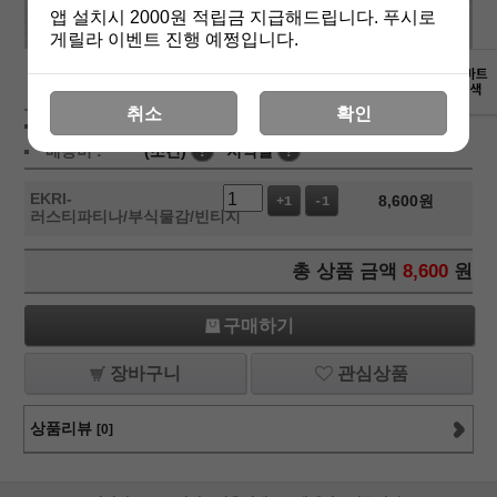
앱 설치시 2000원 적립금 지급해드립니다. 푸시로
게릴라 이벤트 진행 예쩡입니다.
상세보기
취소
확인
상품가 :
8,600
원
배송비 :
(조건)
!
지역별
!
EKRI-
8,600
원
+1
-1
러스티파티나/부식물감/빈티지
총 상품 금액
8,600
원
구매하기
장바구니
관심상품
상품리뷰
[0]