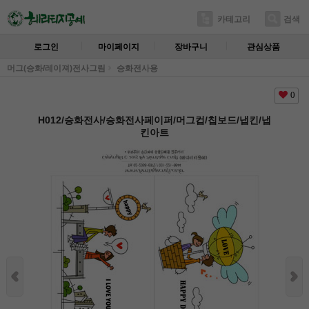
카테고리
검색
로그인
마이페이지
장바구니
관심상품
머그(승화/레이져)전사그림
승화전사용
0
H012/승화전사/승화전사페이퍼/머그컵/칩보드/냅킨/냅
킨아트