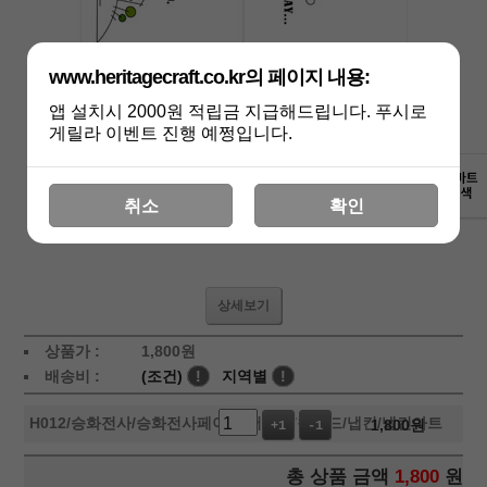
www.heritagecraft.co.kr의 페이지 내용:
앱 설치시 2000원 적립금 지급해드립니다. 푸시로
게릴라 이벤트 진행 예쩡입니다.
취소
확인
상세보기
상품가 :
1,800
원
배송비 :
(조건)
!
지역별
!
H012
/승화전사/승화전사페이퍼/머그컵/칩보드/냅킨/냅킨아트
1,800
원
+1
-1
총 상품 금액
1,800
원