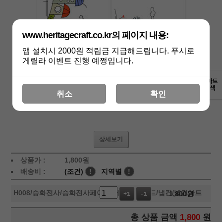
www.heritagecraft.co.kr의 페이지 내용:
앱 설치시 2000원 적립금 지급해드립니다. 푸시로
게릴라 이벤트 진행 예쩡입니다.
취소
확인
상세보기
상품가 :
1,800
원
배송비 :
(조건)
!
지역별
!
H008
/승화전사/승화전사페이퍼/머그컵/칩보드/냅킨/냅킨아트
1,800
원
+1
-1
총 상품 금액
1,800
원