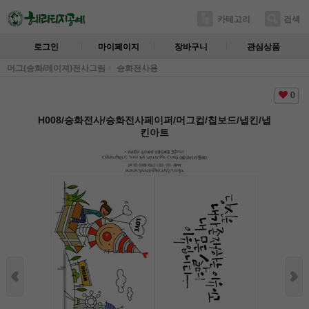
카테고리
검색
로그인
마이페이지
장바구니
관심상품
머그(승화/레이져)전사그림
승화전사용
0
H008/승화전사/승화전사페이퍼/머그컵/칩보드/냅킨/냅
킨아트