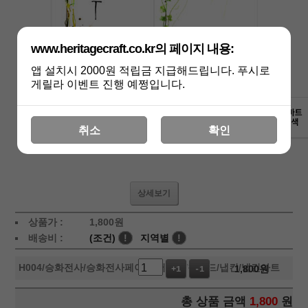
www.heritagecraft.co.kr의 페이지 내용:
앱 설치시 2000원 적립금 지급해드립니다. 푸시로
게릴라 이벤트 진행 예쩡입니다.
취소
확인
상세보기
상품가 :
1,800
원
배송비 :
(조건)
!
지역별
!
H004
/승화전사/승화전사페이퍼/머그컵/칩보드/냅킨/냅킨아트
1,800
원
+1
-1
총 상품 금액
1,800
원