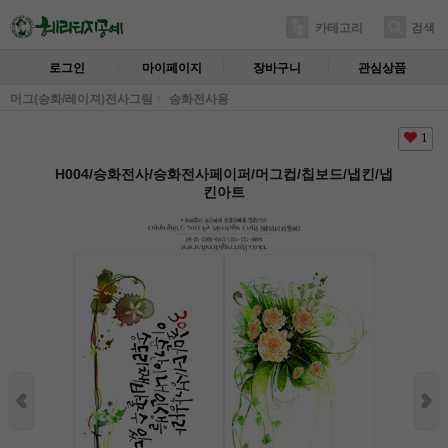
카테고리
검색
로그인
마이페이지
장바구니
관심상품
머그(승화/레이져)전사그림
승화전사용
1
H004/승화전사/승화전사페이퍼/머그컵/칩보드/냅킨/냅
킨아트