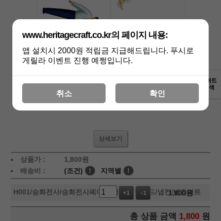
www.heritagecraft.co.kr의 페이지 내용:
앱 설치시 2000원 적립금 지급해드립니다. 푸시로
게릴라 이벤트 진행 예쩡입니다.
취소
확인
상세보기
상품가 :
1,800
원
배송비 :
(조건)
!
지역별
!
H001
/승화전사/승화전사페이퍼/머그컵/칩보드/냅킨/냅킨아트
1,800
원
+1
-1
총 상품 금액
1,800
원