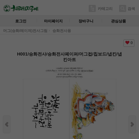
카테고리
검색
로그인
마이페이지
장바구니
관심상품
머그(승화/레이져)전사그림
승화전사용
0
H001/승화전사/승화전사페이퍼/머그컵/칩보드/냅킨/냅
킨아트